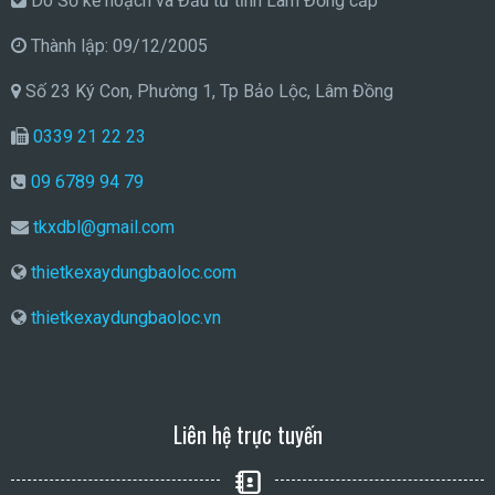
Do Sở kế hoạch và Đầu tư tỉnh Lâm Đồng cấp
Thành lập: 09/12/2005
Số 23 Ký Con, Phường 1, Tp Bảo Lộc, Lâm Đồng
0339 21 22 23
09 6789 94 79
tkxdbl@gmail.com
thietkexaydungbaoloc.com
thietkexaydungbaoloc.vn
Liên hệ trực tuyến